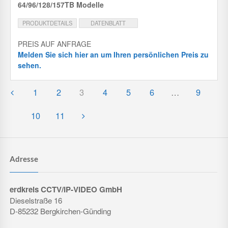
64/96/128/157TB Modelle
PRODUKTDETAILS
DATENBLATT
PREIS AUF ANFRAGE
Melden Sie sich hier an um Ihren persönlichen Preis zu
sehen.
1
2
3
4
5
6
…
9
10
11
Adresse
erdkreis CCTV/IP-VIDEO GmbH
Dieselstraße 16
D-85232 Bergkirchen-Günding