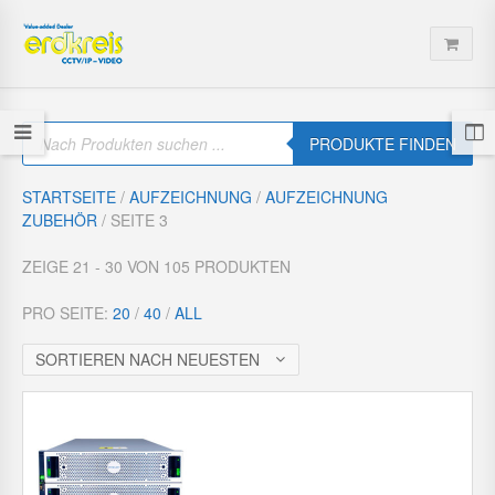
P
r
PRODUKTE FINDEN
o
d
u
STARTSEITE
/
AUFZEICHNUNG
/
AUFZEICHNUNG
c
ZUBEHÖR
/ SEITE 3
t
s
s
ZEIGE 21 - 30 VON 105 PRODUKTEN
e
a
r
PRO SEITE:
20
/
40
/
ALL
c
h
SORTIEREN NACH NEUESTEN