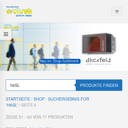
Neu im Shop-Sortiment:
P
r
PRODUKTE FINDEN
o
d
u
STARTSEITE
/
SHOP
/
SUCHERGEBNIS FOR
c
“H6SL”
/ SEITE 6
t
s
s
ZEIGE 51 - 60 VON 77 PRODUKTEN
e
a
r