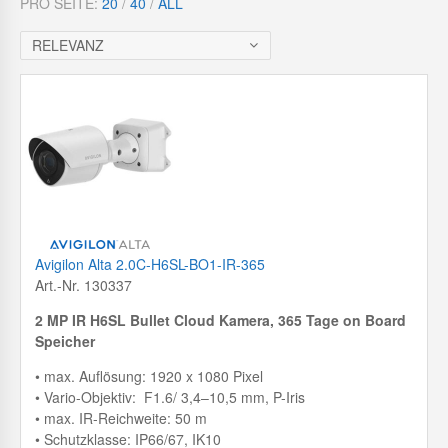
PRO SEITE:
20
/
40
/
ALL
c
h
RELEVANZ
Avigilon Alta 2.0C-H6SL-BO1-IR-365
Art.-Nr. 130337
2 MP IR H6SL Bullet Cloud Kamera, 365 Tage on Board
Speicher
• max. Auflösung: 1920 x 1080 Pixel
• Vario-Objektiv: F1.6/ 3,4–10,5 mm, P-Iris
• max. IR-Reichweite: 50 m
• Schutzklasse: IP66/67, IK10