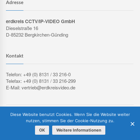
Adresse
erdkreis CCTV/IP-VIDEO GmbH
Dieselstraße 16
D-85232 Bergkirchen-Günding
Kontakt
Telefon: +49 (0) 8131 / 33 216-0
Telefax: +49 (0) 8131 / 33 216-299
E-Mail: vertrieb@erdkreisvideo.de
COPYRIGHT © 2026 ERDKREIS CCTV/IP-VIDEO GMBH
Diese Website benutzt Cookies. Wenn Sie die Website weiter
IMPRESSUM
DATENSCHUTZERKLÄRUNG
AGB
nutzen, stimmen Sie der Cookie-Nutzung zu.
OK
Weitere Informationen
Vertrag widerrufen