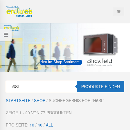
Neu im Shop-Sortiment:
P
r
PRODUKTE FINDEN
o
d
u
STARTSEITE
/
SHOP
/ SUCHERGEBNIS FOR “H6SL”
c
t
s
ZEIGE 1 - 20 VON 77 PRODUKTEN
s
e
a
PRO SEITE:
10
/
40
/
ALL
r